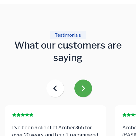
Testimonials
What our customers are
saying
I've been a client of Archer365 for
Arche
over 20 years, and I can't recommend
(RASI)