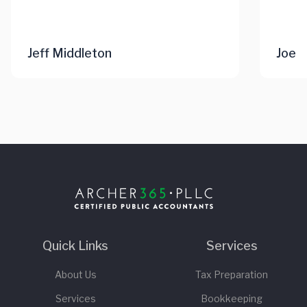
Jeff Middleton
Joe
Footer
Quick Links
Services
About Us
Tax Preparation
Services
Bookkeeping