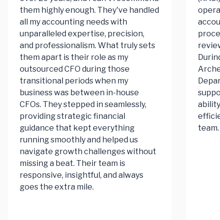
them highly enough. They've handled
opera
all my accounting needs with
accoun
unparalleled expertise, precision,
proce
and professionalism. What truly sets
review
them apart is their role as my
Durind
outsourced CFO during those
Arche
transitional periods when my
Depar
business was between in-house
suppo
CFOs. They stepped in seamlessly,
abilit
providing strategic financial
effici
guidance that kept everything
team.
running smoothly and helped us
navigate growth challenges without
missing a beat. Their team is
responsive, insightful, and always
goes the extra mile.